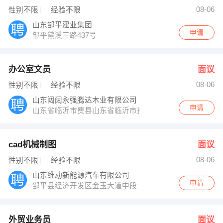
人事部 发布 [cad机械制图 ] 招聘信息
08-06
性别不限
经验不限
赵先生 发布 [外贸业务员 ] 招聘信息
段元刚 发布 [律师 ] 招聘信息
山东邹平建业集团
【山东维动新能源汽车有限公司 】 强势入驻
申请
邹平黛溪三路437号
办公室文员
面议
08-06
性别不限
经验不限
山东闼闼永强腾达木业有限公司
申请
山东省临沂市费县山东省临沂市费县探沂镇TATA木门工业
cad机械制图
面议
08-06
性别不限
经验不限
山东维动新能源汽车有限公司
申请
邹平县经济开发区金玉大道中段
外贸业务员
面议